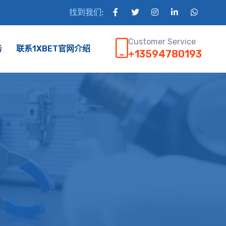
找到我们:
Customer Service
务
联系1XBET官网介绍
+13594780193