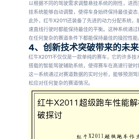
以根据不同的驾驶需求调整悬挂系统的刚性，进而
挂系统能够自动调整，使得车身始终保持最佳姿态
此外，红牛X2011还装备了先进的动力分配系统
速直线行驶时都能保持最佳的平衡。这种系统通过
在任何复杂的赛道条件下都能保持最佳的操控性能
4、创新技术突破带来的未来
红牛X2011不仅仅是一款单纯的赛车，它的许多技
搭载的智能驾驶辅助系统，使得赛车在高速行驶时
这一系统通过对赛道数据的实时分析，能够预测驾
松应对任何复杂的赛道情况。