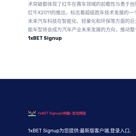
术突破都体现了红牛在赛车领域的前瞻性与勇于创
红牛X2011的推出，标志着超级跑车技术发展的
未来汽车科技在智能化、轻量化和环保等方面的巨大
能车型将会成为汽车产业未来发展的方向，推动整
1xBET Signup
1xBET Signup为您提供:最新版客户端,登录入口,