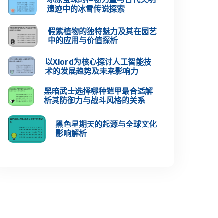
遗迹中的冰雪传说探索
假紫植物的独特魅力及其在园艺
中的应用与价值探析
以Xlord为核心探讨人工智能技
术的发展趋势及未来影响力
黑暗武士选择哪种铠甲最合适解
析其防御力与战斗风格的关系
黑色星期天的起源与全球文化
影响解析