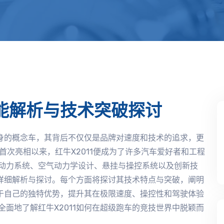
性能解析与技术突破探讨
一身的概念车，其背后不仅仅是品牌对速度和技术的追求，更
首次亮相以来，红牛X2011便成为了许多汽车爱好者和工程
动力系统、空气动力学设计、悬挂与操控系统以及创新技
行详细解析与探讨。每个方面将探讨其技术特点与突破，阐明
属于自己的独特优势，提升其在极限速度、操控性和驾驶体验
面地了解红牛X2011如何在超级跑车的竞技世界中脱颖而