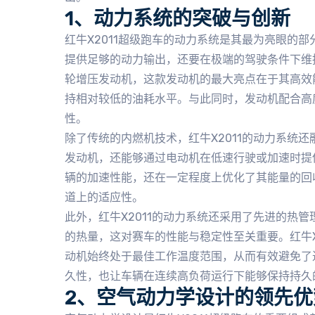
1、动力系统的突破与创新
红牛X2011超级跑车的动力系统是其最为亮眼的
提供足够的动力输出，还要在极端的驾驶条件下维持
轮增压发动机，这款发动机的最大亮点在于其高效能
持相对较低的油耗水平。与此同时，发动机配合高
性。
除了传统的内燃机技术，红牛X2011的动力系统
发动机，还能够通过电动机在低速行驶或加速时提
辆的加速性能，还在一定程度上优化了其能量的回
道上的适应性。
此外，红牛X2011的动力系统还采用了先进的热
的热量，这对赛车的性能与稳定性至关重要。红牛X
动机始终处于最佳工作温度范围，从而有效避免了
久性，也让车辆在连续高负荷运行下能够保持持久
2、空气动力学设计的领先优