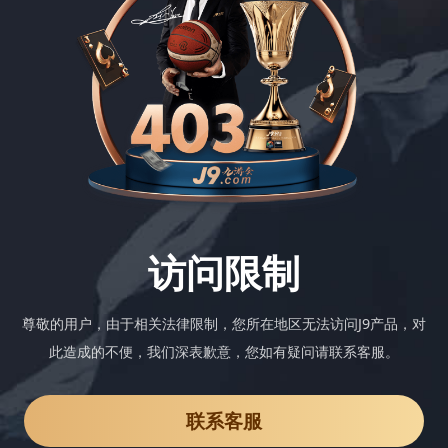
访问限制
尊敬的用户，由于相关法律限制，您所在地区无法访问J9产品，对
此造成的不便，我们深表歉意，您如有疑问请联系客服。
联系客服